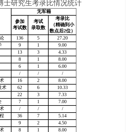
年博士研究生考录比情况统计
无军籍
考录比
参加
考试
（精确到小
考试数
录取数
数点后2位）
论
136
5
27.20
学
9
1
9.00
13
3
4.33
8
1
8.00
6
1
6.00
/
/
/
术
16
2
8.00
技术
62
6
10.33
22
3
7.33
全
7
1
7.00
术
/
/
/
程
36
7
5.14
9
2
4.50
术
8
1
8.00