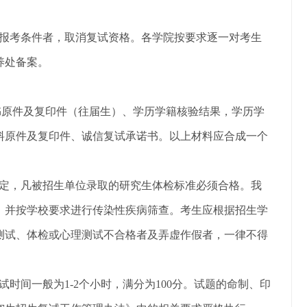
报考条件者，取消复试资格。各学院按要求逐一对考生
养处备案。
书
原件
及
复印件
（往届生）
、
学历学籍核
验结果，
学历学
料原件及
复印件
、诚信复试承诺书。以上材料应合成一个
。
定，凡被招生单位录取的研究生体检标准必须合格。我
，并按
学校要求进行
传染性疾病筛查。考生应根据招生学
测试
、体检
或心理测试
不合格者及弄虚作假者，一律不得
试时间一般为
1-2个小时，满分为100分。试题的命制、印