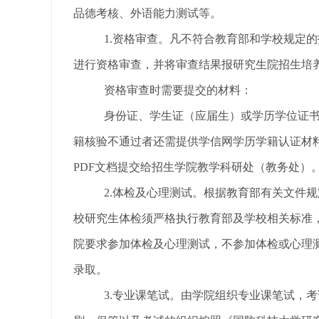
品德考核、外语能力测试等。
1.资格审查。凡不符合教育部和
学校
规定的
进行资格审查，并将审查结果报研究生院招生培
资格审查时需要提交的材料：
身份证、
学生证
（应届生）
或学历学位证
籍核验
不通过者还需提供学信网学历学籍认证材
PDF文档提交给招生学院教学科研处（教务处）
2.体检
及心理测试
。
根据教育部有关文件规
校
研究生体检
须严格执行教育部及学校相关标准
院要求参加体检
及心理测试
，不参加体检
或心理
录取。
3.专业课笔试。
由学院组织专业课笔试，考