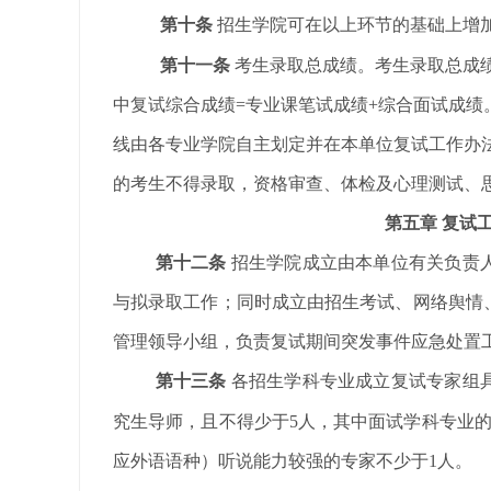
第十条
招生学院可在以上环节的基础上增
第十一条
考生录取
总成绩。
考生录取
总成
中复试综合成绩
=专业课笔试成绩+综合面试成绩
线由各专业学院自主划定并在本单位复试工作办
的考生不得录取
，
资格审查、体检
及心理测试
、
第五章
复试
第十二条
招生学院成立由本单位有关负责
与拟录取工作；同时成立由招生考试、网络舆情
管理领导小组，负责复试期间突发事件应急处置
第十三条
各招生学科专业成立复试专家组
究生导师，且不得少于
5人，其中面试学科专业
应外语语种）
听说能力较强的专家不少于
1人。