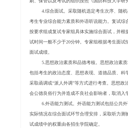
刷、保管以及考试的组织
按
照《国防科技大学研
4.综合面试。
采取随机选定考生次序、随机
考生专业综合能力素质和外语听说能力。复试综
按要求组成复试专家组具体实施综合面试，并根
试时间一般不少于
20分钟。专家组根据考生面
面试成绩
。
5.思想政治素质和品德考核。思想政治素
包括考生的政治态度、思想表现、道德品质、
科
采取函调或
“派人外调”等方式进行考查。
思想政
会公德良俗行为并造成不良社会影响者，取消入
6
.外语能力测试。外语能力测试包括公共
实际情况在综合面试环节合理安排，采取听力测
试成绩中的权重由各招生学院确定。