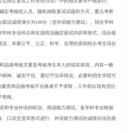
究生招生
复试工作管理办法
》中的相关要求严格执行。
确定考核组人员、随机抽取复试试题的方式，
重点考察
合面试成绩满分为
1
0
0分
（含外语能力测试）
。招生学科
据学科专业特点和生源情况确定面试内容和形式。综合面
试情况，本着公平、公正、科学、合理的原则给出考生综合
质和品德考核主要是考核考生本人的现实表现，内容一般
学精神、诚实守信、
遵纪守法等情况。必要时招生学院可
治素质和品德考核不合格者不予录取，入学前出现有违社
学资格。
外语和专业外语的听说、阅读能力测试。各学科专业根据
验、口语交流等形式进行。
外语能力
测试的
成绩在综合面