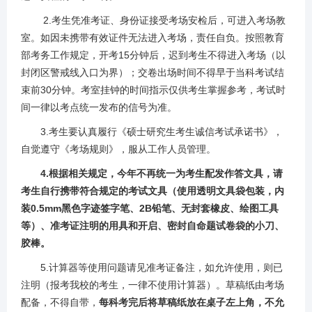
2.考生凭准考证、身份证接受考场安检后，可进入考场教
室。如因未携带有效证件无法进入考场，责任自负。按照教育
部考务工作规定，开考15分钟后，迟到考生不得进入考场（以
封闭区警戒线入口为界）；交卷出场时间不得早于当科考试结
束前30分钟。考室挂钟的时间指示仅供考生掌握参考，考试时
间一律以考点统一发布的信号为准。
3.考生要认真履行《硕士研究生考生诚信考试承诺书》，
自觉遵守《考场规则》，服从工作人员管理。
4.根据相关规定，今年不再统一为考生配发作答文具，请
考生自行携带符合规定的考试文具（使用透明文具袋包装，内
装0.5mm黑色字迹签字笔、2B铅笔、无封套橡皮、绘图工具
等）、准考证注明的用具和开启、密封自命题试卷袋的小刀、
胶棒。
5.计算器等使用问题请见准考证备注，如允许使用，则已
注明（报考我校的考生，一律不使用计算器）。
草稿纸由考场
配备，不得自带，
每科考完后将草稿纸放在桌子左上角，不允