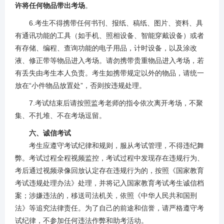
许将任何物品带出考场
。
6.考生不得携带任何书刊、报纸、稿纸、图片、资料、具
有通讯功能的工具（如手机、照相设备、智能穿戴设备）或者
有存储、编程、查询功能的电子用品，计时设备，以及涂改
液、修正带等物品进入考场。请勿携带贵重物品进入考场，若
有丢失由考生本人负责。考生如携带规定以外的物品，请统一
放在“小件物品放置处”，否则按违规处理。
7.考试结束后请按照监考老师的指令依次离开考场，不聚
集、不扎堆、不在考场逗留。
六、诚信考试
考生应遵守考试纪律和规则，服从考试管理，不得违纪舞
弊。考试过程全程视频监控，考试过程中发现存在违规行为、
考后通过视频录像回放认定存在违规行为的，按照《国家教育
考试违规处理办法》处理，并将记入国家教育考试考生诚信档
案；涉嫌违法的，移送司法机关，依照《中华人民共和国刑
法》等追究法律责任。为了自己的前途和信誉，请严格遵守考
试纪律，不参加任何违法作弊和助考活动。