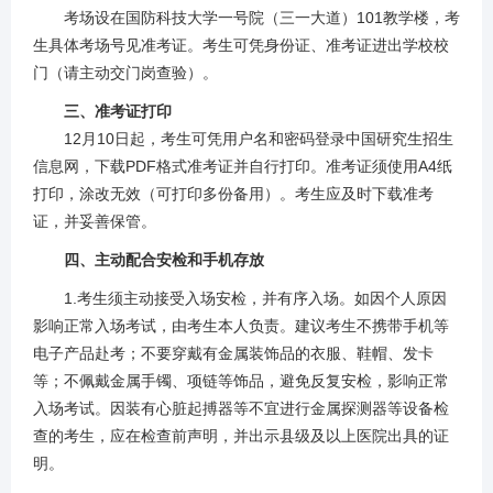
考场设在国防科技大学一号院（三一大道）101教学楼，考
生具体考场号见准考证。考生可凭身份证、准考证进出学校校
门（请主动交门岗查验）。
三、
准考证打印
12月10日起，考生可凭用户名和密码登录中国研究生招生
信息网，下载PDF格式准考证并自行打印。准考证须使用A4纸
打印，涂改无效（可打印多份备用）。考生应及时下载准考
证，并妥善保管。
四、
主动配合安检和手机存放
1.考生须主动接受入场安检，并有序入场。如因个人原因
影响正常入场考试，由考生本人负责。建议考生不携带手机等
电子产品赴考；不要穿戴有金属装饰品的衣服、鞋帽、发卡
等；不佩戴金属手镯、项链等饰品，避免反复安检，影响正常
入场考试。因装有心脏起搏器等不宜进行金属探测器等设备检
查的考生，应在检查前声明，并出示县级及以上医院出具的证
明。