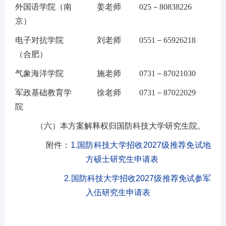
外国语
学院（南
姜
老师
025－8083
8
22
6
京）
电子对抗学院
刘
老师
0551
－
6592621
8
（合肥）
气象海洋学院
施
老师
0731－870210
30
军政基础教育学
徐老师
0731
－
87022029
院
（六）
本
方案
解释权归国防科技大学研究生院。
附件：
1.
国防科技大学招收2027级推荐免试地
方硕士研究生申请表
2.
国防科技大学招收2027级推荐免试参军
入伍研究生申请表