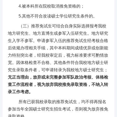
4.被本科所在院校取消推免资格的；
5.
其他不符合攻读硕士学位研究生条件的
。
（三）推荐免试生可结合自身实际选择报考我校
地方研究生、地方直博生或参军入伍研究生。地方研究
生入学不参军。申请参军入伍的推荐免试生经考核合格
后依规办理相关手续，其中本科期间成绩优异或创新能
力特别突出者，经我校审定后，视力标准要求可酌情放
宽。因体格检查不合格、其他条件符合我校地方硕士研
究生录取条件者，可申请转录为我校地方硕士研究生；
无正当理由，放弃或未完整参加军队政治考核、体格检
查工作流程者，视为放弃我校推免录取资格，不纳入转
录工作考虑。
所有
已
获我校
录取的
推荐免试生，均
不
得
再
报名
参加
当年
全国硕士研究生招生
考试，否则视为放弃推免
录取资格
。