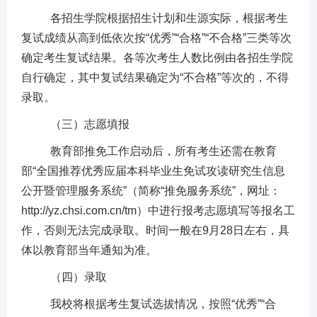
各招生学院根据招生计划和生源实际，根据考生
复试成绩从高到低依次按
“优秀”“合格”“不合格”三类等次
确定考生复试结果。各等次考生人数比例由各招生学院
自行确定，其中复试结果确定为“不合格”等次的，不得
录取。
（三）志愿填报
教育部推免工作启动
后，
所有
考生还
需在教育
部
“全国推荐优秀应届本科毕业生免试攻读研究生信息
公开暨管理服务系统”（
简称
“推免服务系统”
，网址：
http://yz.chsi.com.cn/tm
）中进行
报考
志愿填写等报名工
作，否则无法完成录取。
时间一般
在
9月28日左右，具
体以教育部当年通知为准。
（四）录取
我校将
根据考生复试选拔情况，按照
“优秀”“合