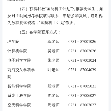
（四）获得我校“国防科工计划”的推荐免试生，须
及时主动同报考学院取得联系，申请参加复试，逾期视
为放弃复试资格
，
“国防科工计划”作废
。
（五）
各学院联系方式：
理学院
蒋
老师
0731－870010
26
计算机学院
吴
老师
0731－87002026
电子科学学院
朱
老师
0731－870030
24
前沿交叉学科学
叶
老师
0731－870040
39
院
智能科学学院
殷老师
0731－870050
31
系统工程学院
周
老师
0731－870060
2
7
空天科学学院
周
老师
0731－87007027