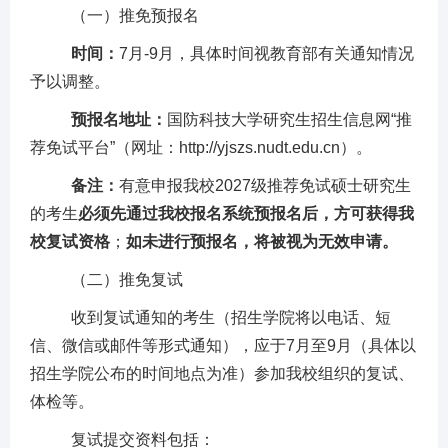
（一）推免预报名
时间：
7月-9月，具体时间视教育部有关通知情况
予以调整。
预报名
地址：
国防科技大学
研究生招生信息网
“推
荐免试平台”
（网址：
http://yjszs.nudt.edu.cn
）。
备注：
有意申报
我校
2027级
推荐
免试
硕士
研究生
的
考生
必须先通过
我校
报名系统预报名后，方可获得我
校复试资格
；
如未进行预报名，将被视为无效申请。
（二）推免复试
收到复试通知的考生（招生学院将以电话、短
信、微信或邮件等形式通知），应于7月至9月（具体以
招生学院公布的时间地点为准）参加我校组织的复试、
体检等。
复试提交资料包括：